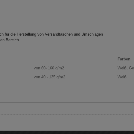
ich für die Herstellung von Versandtaschen und Umschlägen
hen Bereich
Farben
von 60- 160 g/m2
Weiß, Ge
von 40 - 135 g/m2
Weiß