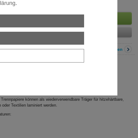
lärung
.
Sprache wählen
der Verpackung, wie bei Klebe-Etiketten, an Klebebändern, im
ster oder anderen klebrigen Stoffen.
den meisten Stoffen gegenüber.
Trennpapiere können als wiederverwendbare Träger für hitzehärtbare,
oder Textilien laminiert werden.
aturen: