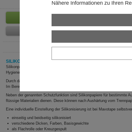
Nähere Informationen zu Ihren Rec
SILIKONPAPIERE
Silikonpapier findet sich im täglichen Gebrauch häufig zum Schutz von k
Hygienebereich, bei medizinischen Pflastern, oder selbstklebenden Dekora
Durch das Beschichten eines Papiers mit Silikon erhält es einen „adhäsiv
Im Bereich von Etiketten wird Silikonpapier hauptsächlich als Abdeckmate
Neben der genannten Schutzfunktion sind Silikonpapiere für bestimmte Au
flüssige Materialien dienen. Diese können nach Aushärtung vom Trennpapie
Eine individuelle Einstellung der Silikonisierung ist bei Mavotape selbstve
einseitig und beidseitig silikonisiert
verschiedene Dicken, Farben, Basisgewichte
als Flachrolle oder Kreuzgespult